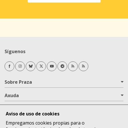
Síguenos
Facebook
Instagram
Bluesky
Twitter/X
Youtube
Telegram
RSS Novas
RSS Opinión
Sobre Praza
Axuda
Todas as áreas
Aviso de uso de cookies
Lugares
Empregamos cookies propias para o