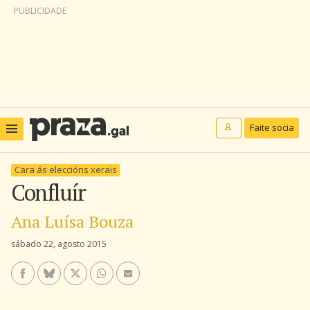
PUBLICIDADE
Faite socia
Cara ás eleccións xerais
Confluír
Ana Luísa Bouza
sábado 22, agosto 2015
Facebook
Bluesky
Twitter/X
WhatsApp
Enviar un e-mail