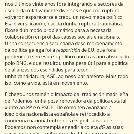
nos últimos vinte anos fora integrando a sectores da
esquerda relativamente diversos e que coa ruptura
volveron esparexerse e creou un novo mapa político.
Esa diversificación, nacida dunha ruptura traumática,
fíxose dun modo problemático para a necesaria
colaboración en prol das causas sociais e nacionais.
Unha consecuencia secundaria dese reordenamento
da política galega foi a
reaparición
de EU, que fora
perdendo o seu espazo político ano tras ano absorbido
polo BNG, e que resultou unha peza útil para a política
de alianzas dos escindidos para tecer
unha candidatura, AGE, ao noso parlamento. Mais todo
iso, como a vida, está en movemento.
E chegounos tamén o impacto da irradiación madrileña
de Podemos, unha peza renovadora da política estatal
xunto ao PP e o PSOE . De como ten avanzado a
ideoloxía nacionalista española e retrocedido a
conciencia nacional entre nós é significativo que
Podemos non contempla engadir a coleta
dG
ás súas
siglas entre nós, a diferenza do PP, que a conserva.