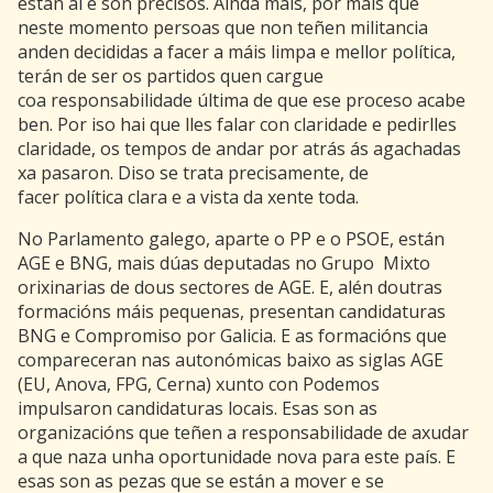
están aí e son precisos. Aínda máis, por máis que
neste momento persoas que non teñen militancia
anden decididas a facer a máis limpa e mellor política,
terán de ser os partidos quen cargue
coa responsabilidade última de que ese proceso acabe
ben. Por iso hai que lles falar con claridade e pedirlles
claridade, os tempos de andar por atrás ás agachadas
xa pasaron. Diso se trata precisamente, de
facer política clara e a vista da xente toda.
No Parlamento galego, aparte o PP e o PSOE, están
AGE e BNG, mais dúas deputadas no Grupo Mixto
orixinarias de dous sectores de AGE. E, alén doutras
formacións máis pequenas, presentan candidaturas
BNG e Compromiso por Galicia. E as formacións que
compareceran nas autonómicas baixo as siglas AGE
(EU, Anova, FPG, Cerna) xunto con Podemos
impulsaron candidaturas locais. Esas son as
organizacións que teñen a responsabilidade de axudar
a que naza unha oportunidade nova para este país. E
esas son as pezas que se están a mover e se