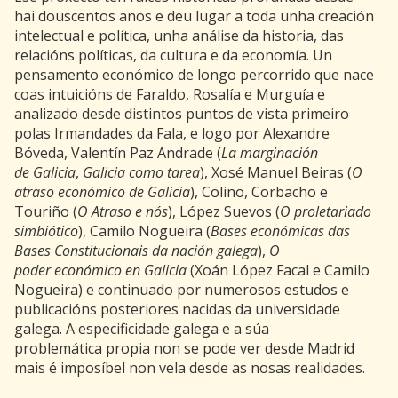
hai douscentos anos e deu lugar a toda unha creación
intelectual e política, unha análise da historia, das
relacións políticas, da cultura e da economía. Un
pensamento económico de longo percorrido que nace
coas intuicións de Faraldo, Rosalía e Murguía e
analizado desde distintos puntos de vista primeiro
polas Irmandades da Fala, e logo por Alexandre
Bóveda, Valentín Paz Andrade (
La marginación
de Galicia
,
Galicia como tarea
), Xosé Manuel Beiras (
O
atraso económico de Galicia
), Colino, Corbacho e
Touriño (
O Atraso e nós
), López Suevos (
O proletariado
simbiótico
), Camilo Nogueira (
Bases económicas das
Bases Constitucionais da nación galega
),
O
poder económico en Galicia
(Xoán López Facal e Camilo
Nogueira) e continuado por numerosos estudos e
publicacións posteriores nacidas da universidade
galega. A especificidade galega e a súa
problemática propia non se pode ver desde Madrid
mais é imposíbel non vela desde as nosas realidades.