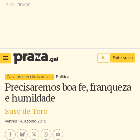
PUBLICIDADE
Faite socia
Cara ás eleccións xerais
Política
Precisaremos boa fe, franqueza
e humildade
Suso de Toro
venres 14, agosto 2015
Facebook
Bluesky
Twitter/X
WhatsApp
Enviar un e-mail