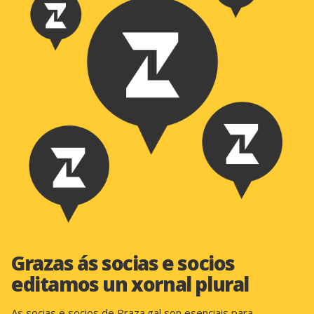
Grazas ás socias e socios
editamos un xornal plural
As socias e socios de Praza.gal son esenciais para