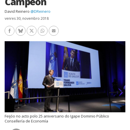
Campeón
David Reinero
@DReinero
venres 30, novembro 2018
Facebook
Bluesky
Twitter/X
WhatsApp
Enviar un e-mail
Feijóo no acto polo 25 aniversario do Igape Dominio Público
Consellería de Economía