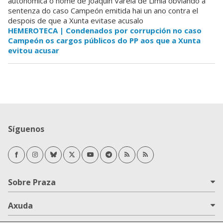
autonómica o nome de Joaquín Varela de Limia obviando a
sentenza do caso Campeón emitida hai un ano contra el
despois de que a Xunta evitase acusalo
HEMEROTECA | Condenados por corrupción no caso
Campeón os cargos públicos do PP aos que a Xunta
evitou acusar
Síguenos
Facebook
Instagram
Bluesky
Twitter/X
Youtube
Telegram
RSS Novas
RSS Opinión
Sobre Praza
Axuda