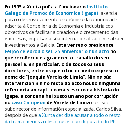
En 1993 a Xunta puña a funcionar o
Instituto
Galego de Promoción Económica (Igape)
, axencia
para o desenvolvemento económico da comunidade
adscrita á Consellería de Economía e Industria cos
obxectivos de facilitar a creación e o crecemento das
empresas, impulsar a súa internacionalización e atraer
investimentos a Galicia.
Este venres o presidente
Feijóo celebrou o seu 25 aniversario nun acto
no
que recoñeceu e agradeceu o traballo do seu
persoal e, en particular, o de todos os seus
directores, entre os que citou de xeito expreso o
nome de “Joaquín Varela de Limia”. Nin na súa
intervención nin no resto do acto houbo ningunha
referencia ao capítulo máis escuro da historia do
Igape, a condena hai xusto un ano por corrupción
no
caso Campeón
de Varela de Limia
e do seu
subdirector de información especializada, Carlos Silva,
despois de que
a Xunta decidise acusar a todo o resto
da trama menos a eles dous e a un deputado do PP
.