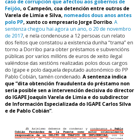
caso de corrupción que afectou aos gobernos de
Feijóo
, o Campeón, coa detención entre outros de
Varela de Limia e Silva,
nomeados dous anos antes
polo PP
, xunto co empresario Jorge Dorribo
.
A
sentenza chegou hai agora un ano, o 20 de novembro
de 2017
, e nela condenouse a 12 persoas cun relato
dos feitos que constatou a existencia dunha “trama” en
torno a Dorribo para obter préstamos e subvencións
públicas por varios millóns de euros de xeito ilegal
valéndose das xestións realizadas polos dous cargos
do Igape e polo daquela deputado autonómico do PP
Pablo Cobián, tamén condenado.
A sentenza indica
que “dita obtención fraudulenta do préstamo non
sería posible sen a intervención decisiva do director
do IGAPE Joaquín Varela de Limia e do subdirector
de Información Especializada do IGAPE Carlos Silva
e de Pablo Cobián”
.