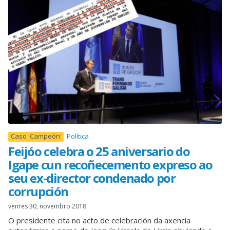
Caso 'Campeón'
Política
Feijóo celebra o 25 aniversario do
Igape cun recoñecemento expreso ao
seu ex-director condenado por
corrupción
venres 30, novembro 2018
O presidente cita no acto de celebración da axencia