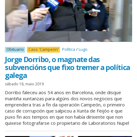
Obituario
Caso 'Campeón'
Política
Lugo
Jorge Dorribo, o magnate das
subvencións que fixo tremer a política
galega
sábado 18, maio 2019
Dorribo faleceu aos 54 anos en Barcelona, onde disque
mantiña xuntanzas para algúns dos novos negocios que
emprendera tras a fin da operación Campeón, o primeiro
caso de corrupción que salpicou a Xunta de Feijóo e que
puxo fin aos tempos en que non había dirixente que non
quixese fotografarse co propietario de Laboratorios Nupel