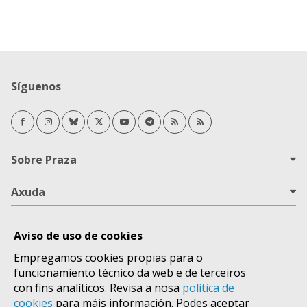
Síguenos
Facebook
Instagram
Bluesky
Twitter/X
Youtube
Telegram
RSS Novas
RSS Opinión
Sobre Praza
Axuda
Todas as áreas
Aviso de uso de cookies
Lugares
Empregamos cookies propias para o
funcionamiento técnico da web e de terceiros
con fins analíticos. Revisa a nosa
política de
cookies
para máis información. Podes aceptar