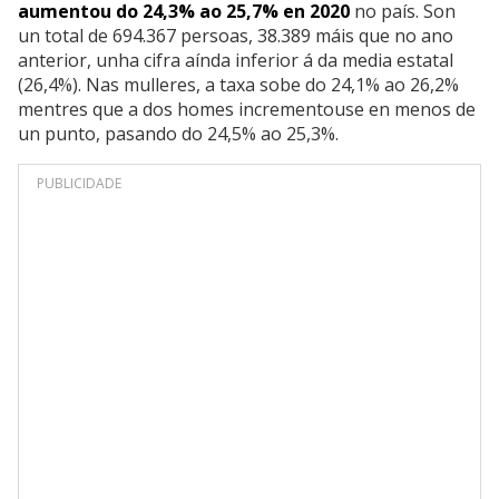
aumentou do 24,3% ao 25,7% en 2020
no país. Son
un total de 694.367 persoas, 38.389 máis que no ano
anterior, unha cifra aínda inferior á da media estatal
(26,4%). Nas mulleres, a taxa sobe do 24,1% ao 26,2%
mentres que a dos homes incrementouse en menos de
un punto, pasando do 24,5% ao 25,3%.
PUBLICIDADE