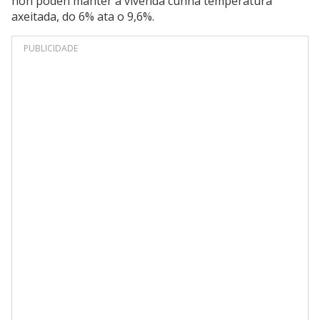
non poden manter a vivenda cunha temperatura
axeitada, do 6% ata o 9,6%.
PUBLICIDADE