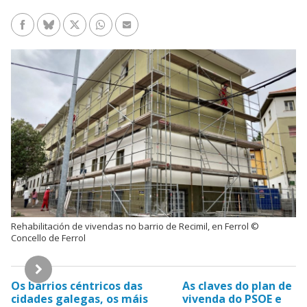
Facebook
Bluesky
Twitter/X
WhatsApp
Enviar un e-mail
Rehabilitación de vivendas no barrio de Recimil, en Ferrol ©
Concello de Ferrol
Hemeroteca
Os barrios céntricos das
As claves do plan de
cidades galegas, os máis
vivenda do PSOE e