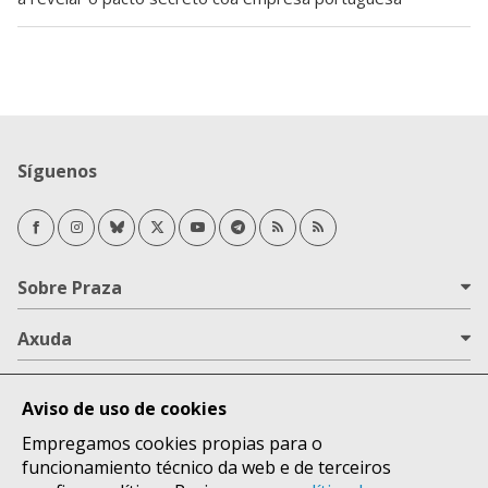
Síguenos
Facebook
Instagram
Bluesky
Twitter/X
Youtube
Telegram
RSS Novas
RSS Opinión
Sobre Praza
Axuda
Todas as áreas
Aviso de uso de cookies
Lugares
Empregamos cookies propias para o
funcionamiento técnico da web e de terceiros