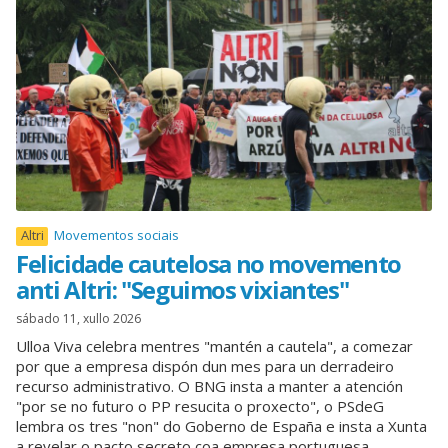
Altri
Movementos sociais
Felicidade cautelosa no movemento
anti Altri: "Seguimos vixiantes"
sábado 11, xullo 2026
Ulloa Viva celebra mentres "mantén a cautela", a comezar
por que a empresa dispón dun mes para un derradeiro
recurso administrativo. O BNG insta a manter a atención
"por se no futuro o PP resucita o proxecto", o PSdeG
lembra os tres "non" do Goberno de España e insta a Xunta
a revelar o pacto secreto coa empresa portuguesa