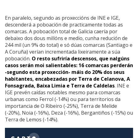
En paralelo, segundo as proxeccións de INE e IGE,
descenderá a poboación de practicamente todas as
comarcas. A poboación total de Galicia caería por
debaixo dos dous millóns e medio, cunha redución de
244 mil (un 9% do total) e só dúas comarcas (Santiago e
A Coruña) verían incrementada lixeiramente a súa
poboación.
O resto sufriría descensos, que nalgúns
casos serán moi salientables: 16 comarcas perderán
-segundo esta proxección- máis do 20% dos seus
habitantes, encabezadas por Terra de Celanova, A
Fonsagrada, Baixa Limia e Terra de Caldelas
. INE e
IGE prevén caídas notables mesmo para comarcas
urbanas como Ferrol (-14%) ou para territorios da
importancia de O Ribeiro (-25%), Terra de Melide
(-20%), Noia (-16%), Deza (-16%), Bergantiños (-15%) ou
Terra de Lemos (-14%).