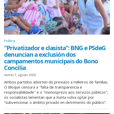
Política
"Privatizador e clasista": BNG e PSdeG
denuncian a exclusión dos
campamentos municipais do Bono
Concilia
venres 7, agosto 2026
Ambos partidos advirten do prexuízo a milleiros de familias.
O Bloque censura a "falta de transparencia e
responsabilidade" e o "menosprezo aos servizos públicos";
os socialistas lamentan que a Xunta volva optar por
“subvencionar o ámbito privado en detrimento do público”.