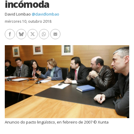
incómoda
David Lombao
@davidlombao
mércores 10, outubro 2018
Facebook
Bluesky
Twitter/X
WhatsApp
Enviar un e-mail
Anuncio do pacto lingüístico, en febreiro de 2007 © Xunta