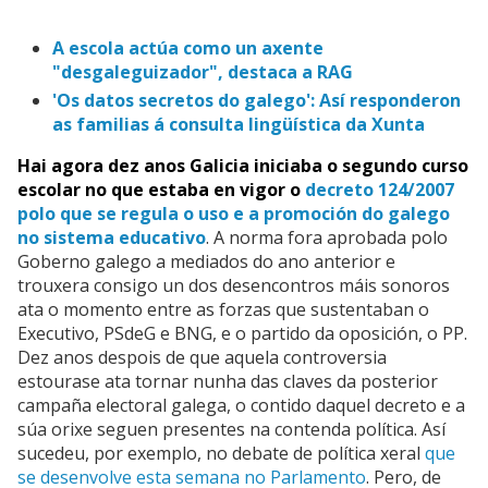
A escola actúa como un axente
"desgaleguizador", destaca a RAG
'Os datos secretos do galego': Así responderon
as familias á consulta lingüística da Xunta
Hai agora dez anos Galicia iniciaba o segundo curso
escolar no que estaba en vigor o
decreto 124/2007
polo que se regula o uso e a promoción do galego
no sistema educativo
. A norma fora aprobada polo
Goberno galego a mediados do ano anterior e
trouxera consigo un dos desencontros máis sonoros
ata o momento entre as forzas que sustentaban o
Executivo, PSdeG e BNG, e o partido da oposición, o PP.
Dez anos despois de que aquela controversia
estourase ata tornar nunha das claves da posterior
campaña electoral galega, o contido daquel decreto e a
súa orixe seguen presentes na contenda política. Así
sucedeu, por exemplo, no debate de política xeral
que
se desenvolve esta semana no Parlamento
. Pero, de