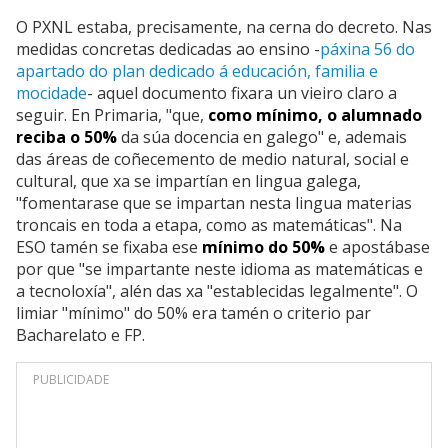
O PXNL estaba, precisamente, na cerna do decreto. Nas
medidas concretas dedicadas ao ensino -
páxina 56 do
apartado do plan dedicado á educación, familia e
mocidade
- aquel documento fixara un vieiro claro a
seguir. En Primaria, "que,
como mínimo, o alumnado
reciba o 50%
da súa docencia en galego" e, ademais
das áreas de coñecemento de medio natural, social e
cultural, que xa se impartían en lingua galega,
"fomentarase que se impartan nesta lingua materias
troncais en toda a etapa, como as matemáticas". Na
ESO tamén se fixaba ese
mínimo do 50%
e apostábase
por que "se impartante neste idioma as matemáticas e
a tecnoloxía", alén das xa "establecidas legalmente". O
limiar "mínimo" do 50% era tamén o criterio par
Bacharelato e FP.
PUBLICIDADE