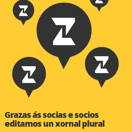
Grazas ás socias e socios
editamos un xornal plural