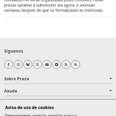
prazas optaban á subvención ata agora, e anúnciao
semanas despois de que se formalizasen as matrículas.
Síguenos
Facebook
Instagram
Bluesky
Twitter/X
Youtube
Telegram
RSS Novas
RSS Opinión
Sobre Praza
Axuda
Todas as áreas
Aviso de uso de cookies
Lugares
Empregamos cookies propias para o