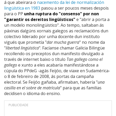
á que abeirara o
nacemento da lei de normalización
lingüística en 1983
pasou a ser poucos meses despois
para o PP
unha ruptura do "consenso" por non
"garantir os dereitos lingüísticos"
e "abrir a porta a
un modelo monolingüistico". Ao tempo, saltaban ás
páxinas dalgúns xornais galegos as reclamacións dun
colectivo liderado por unha docente dun instituto
vigués que prometía "
dar mucha guerra
" no nome da
"
libertad lingüística
". Facíanse chamar Galicia Bilingüe
recollendo os preceptos dun manifesto divulgado a
través de internet baixo o título
Tan gallego como el
gallego
e xunto a eles acabaría manifestándose a
cúpula do PPdeG -agás Feijóo, de viaxe en Sudamérica-
o 8 de febreiro de 2008, ás portas da campaña
electoral. Se Feijóo gañaba, afirmaban, habería "
una
casilla en el sobre de matrícula
" para que as familias
decidisen o idioma do ensino.
PUBLICIDADE