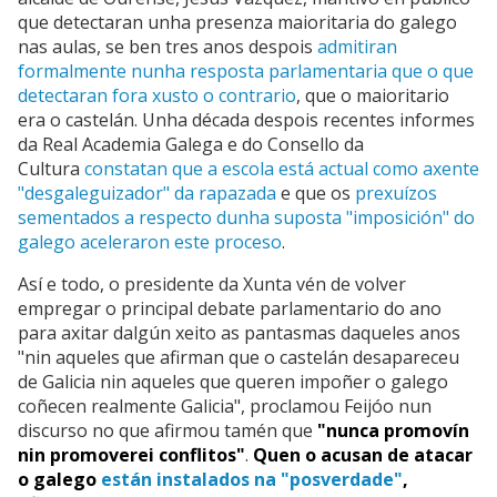
que detectaran unha presenza maioritaria do galego
nas aulas, se ben tres anos despois
admitiran
formalmente nunha resposta parlamentaria que o que
detectaran fora xusto o contrario
, que o maioritario
era o castelán. Unha década despois recentes informes
da Real Academia Galega e do Consello da
Cultura
constatan que a escola está actual como axente
"desgaleguizador" da rapazada
e que os
prexuízos
sementados a respecto dunha suposta "imposición" do
galego aceleraron este proceso
.
Así e todo, o presidente da Xunta vén de volver
empregar o principal debate parlamentario do ano
para axitar dalgún xeito as pantasmas daqueles anos
"nin aqueles que afirman que o castelán desapareceu
de Galicia nin aqueles que queren impoñer o galego
coñecen realmente Galicia", proclamou Feijóo nun
discurso no que afirmou tamén que
"nunca promovín
nin promoverei conflitos"
.
Quen o acusan de atacar
o galego
están instalados na "posverdade"
,