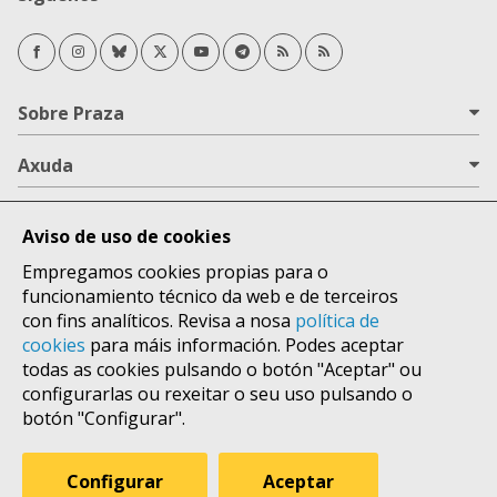
Facebook
Instagram
Bluesky
Twitter/X
Youtube
Telegram
RSS Novas
RSS Opinión
Sobre Praza
Axuda
Todas as áreas
Aviso de uso de cookies
Lugares
Empregamos cookies propias para o
funcionamiento técnico da web e de terceiros
con fins analíticos. Revisa a nosa
política de
cookies
para máis información. Podes aceptar
todas as cookies pulsando o botón "Aceptar" ou
configurarlas ou rexeitar o seu uso pulsando o
botón "Configurar".
Configurar
Aceptar