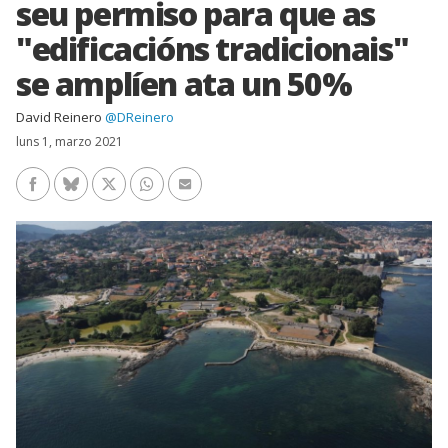
seu permiso para que as
"edificacións tradicionais"
se amplíen ata un 50%
David Reinero
@DReinero
luns 1, marzo 2021
Facebook
Bluesky
Twitter/X
WhatsApp
Enviar un e-mail