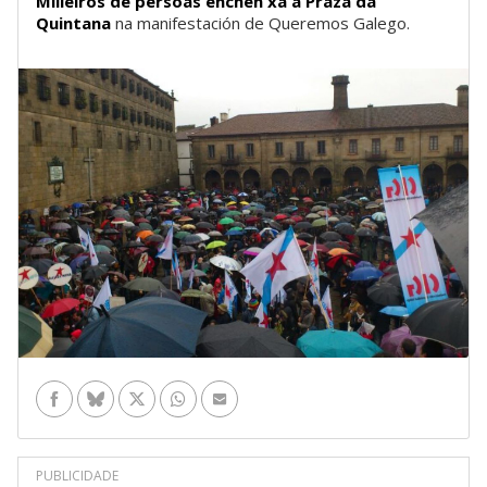
Milleiros de persoas enchen xa a Praza da
Quintana
na manifestación de Queremos Galego.
Facebook
Bluesky
Twitter
WhatsApp
Enviar por e-mail
PUBLICIDADE