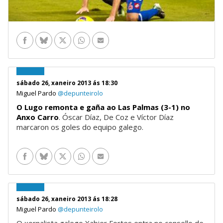
Facebook
Bluesky
Twitter
WhatsApp
Enviar por e-mail
sábado 26, xaneiro 2013 ás 18:30
Miguel Pardo
@depunteirolo
O Lugo remonta e gaña ao Las Palmas (3-1) no
Anxo Carro
. Óscar Díaz, De Coz e Víctor Díaz
marcaron os goles do equipo galego.
Facebook
Bluesky
Twitter
WhatsApp
Enviar por e-mail
sábado 26, xaneiro 2013 ás 18:28
Miguel Pardo
@depunteirolo
O xornalista galego Xabier Fortes entra no consello de