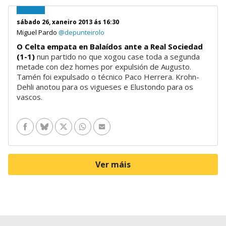
sábado 26, xaneiro 2013 ás 16:30
Miguel Pardo
@depunteirolo
O Celta empata en Balaídos ante a Real Sociedad
(1-1)
nun partido no que xogou case toda a segunda
metade con dez homes por expulsión de Augusto.
Tamén foi expulsado o técnico Paco Herrera. Krohn-
Dehli anotou para os vigueses e Elustondo para os
vascos.
Facebook
Bluesky
Twitter
WhatsApp
Enviar por e-mail
Ver máis