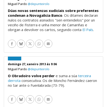
Miguel Pardo
@depunteirolo
Dúas novas sentenzas xudiciais sobre preferentes
condenan a Novagalicia Banco
. Os ditames declaran
nulos os contratos asinados "sen entendelos" por un
veciño de Fisterra e unha menor de Camariñas e
obrigan a devolver os cartos, segundo conta
El País
.
Facebook
Bluesky
Twitter
WhatsApp
Enviar por e-mail
domingo 27, xaneiro 2013 ás 9:06
Miguel Pardo
@depunteirolo
O Obradoiro volve perder
e suma a súa
terceira
derrota
consecutiva. Os de Moncho Fernández caeron
no Sar ante o Fuenlabrada (73-79).
Facebook
Bluesky
Twitter
WhatsApp
Enviar por e-mail