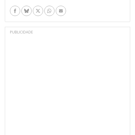
Facebook
Bluesky
Twitter
WhatsApp
Enviar por e-mail
PUBLICIDADE