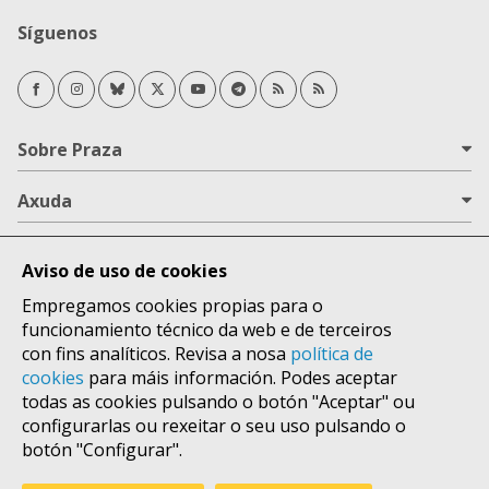
Síguenos
Facebook
Instagram
Bluesky
Twitter/X
Youtube
Telegram
RSS Novas
RSS Opinión
Sobre Praza
Axuda
Todas as áreas
Aviso de uso de cookies
Lugares
Empregamos cookies propias para o
funcionamiento técnico da web e de terceiros
con fins analíticos. Revisa a nosa
política de
cookies
para máis información. Podes aceptar
todas as cookies pulsando o botón "Aceptar" ou
configurarlas ou rexeitar o seu uso pulsando o
botón "Configurar".