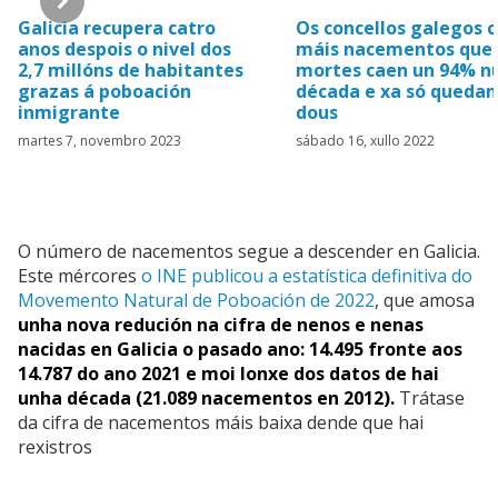
Hemeroteca
Galicia recupera catro
Os concellos galegos 
anos despois o nivel dos
máis nacementos que
2,7 millóns de habitantes
mortes caen un 94% n
grazas á poboación
década e xa só quedan
inmigrante
dous
martes 7, novembro 2023
sábado 16, xullo 2022
O número de nacementos segue a descender en Galicia.
Este mércores
o INE publicou a estatística definitiva do
Movemento Natural de Poboación de 2022
, que amosa
unha nova redución na cifra de nenos e nenas
nacidas en Galicia o pasado ano: 14.495 fronte aos
14.787 do ano 2021 e moi lonxe dos datos de hai
unha década (21.089 nacementos en 2012).
Trátase
da cifra de nacementos máis baixa dende que hai
rexistros