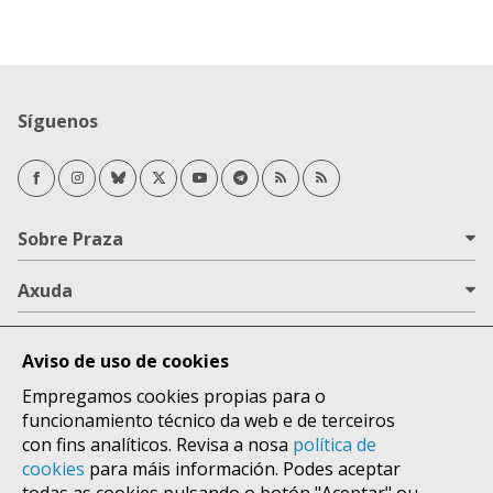
Síguenos
Facebook
Instagram
Bluesky
Twitter/X
Youtube
Telegram
RSS Novas
RSS Opinión
Sobre Praza
Axuda
Todas as áreas
Aviso de uso de cookies
Lugares
Empregamos cookies propias para o
funcionamiento técnico da web e de terceiros
con fins analíticos. Revisa a nosa
política de
cookies
para máis información. Podes aceptar