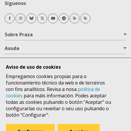
Síguenos
Facebook
Instagram
Bluesky
Twitter/X
Youtube
Telegram
RSS Novas
RSS Opinión
Sobre Praza
Axuda
Todas as áreas
Aviso de uso de cookies
Lugares
Empregamos cookies propias para o
funcionamiento técnico da web e de terceiros
con fins analíticos. Revisa a nosa
política de
cookies
para máis información. Podes aceptar
todas as cookies pulsando o botón "Aceptar" ou
configurarlas ou rexeitar o seu uso pulsando o
botón "Configurar".