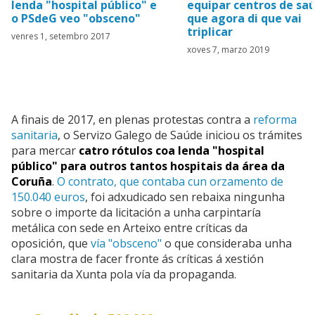
lenda "hospital público" e
equipar centros de sa
o PSdeG veo "obsceno"
que agora di que vai
triplicar
venres 1, setembro 2017
xoves 7, marzo 2019
A finais de 2017, en plenas protestas contra a
reforma
sanitaria
, o Servizo Galego de Saúde iniciou os trámites
para mercar
catro rótulos coa lenda "hospital
público" para outros tantos hospitais da área da
Coruña
.
O contrato, que contaba cun orzamento de
150.040 euros
, foi adxudicado sen rebaixa ningunha
sobre o importe da licitación a unha carpintaría
metálica con sede en Arteixo entre críticas da
oposición, que
vía "obsceno"
o que consideraba unha
clara mostra de facer fronte ás críticas á xestión
sanitaria da Xunta pola vía da propaganda.