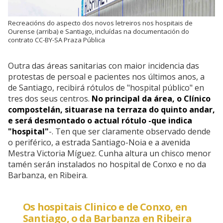
Recreacións do aspecto dos novos letreiros nos hospitais de
Ourense (arriba) e Santiago, incluídas na documentación do
contrato CC-BY-SA Praza Pública
Outra das áreas sanitarias con maior incidencia das
protestas de persoal e pacientes nos últimos anos, a
de Santiago, recibirá rótulos de "hospital público" en
tres dos seus centros.
No principal da área, o Clínico
compostelán, situarase na terraza do quinto andar,
e será desmontado o actual rótulo -que indica
"hospital"
-. Ten que ser claramente observado dende
o periférico, a estrada Santiago-Noia e a avenida
Mestra Victoria Míguez. Cunha altura un chisco menor
tamén serán instalados no hospital de Conxo e no da
Barbanza, en Ribeira.
Os hospitais Clinico e de Conxo, en
Santiago, o da Barbanza en Ribeira