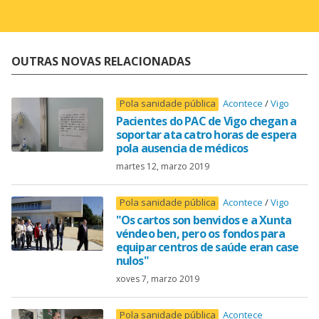
OUTRAS NOVAS RELACIONADAS
Pola sanidade pública
Acontece
Vigo
Pacientes do PAC de Vigo chegan a
soportar ata catro horas de espera
pola ausencia de médicos
martes 12, marzo 2019
Pola sanidade pública
Acontece
Vigo
"Os cartos son benvidos e a Xunta
véndeo ben, pero os fondos para
equipar centros de saúde eran case
nulos"
xoves 7, marzo 2019
Pola sanidade pública
Acontece