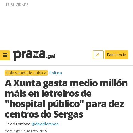
PUBLICIDADE
Faite socia
Pola sanidade pública
Política
A Xunta gasta medio millón
máis en letreiros de
"hospital público" para dez
centros do Sergas
David Lombao
@davidlombao
domingo 17, marzo 2019