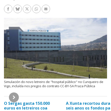
Facebook
Bluesky
Twitter/X
WhatsApp
Enviar un e-mail
Simulación do novo letreiro de "hospital público" no Cunqueiro de
Vigo, incluída nos pregos do contrato CC-BY-SA Praza Pública
Hemeroteca
O Sergas gasta 150.000
A Xunta recortou dura
euros en letreiros coa
seis anos os fondos pa