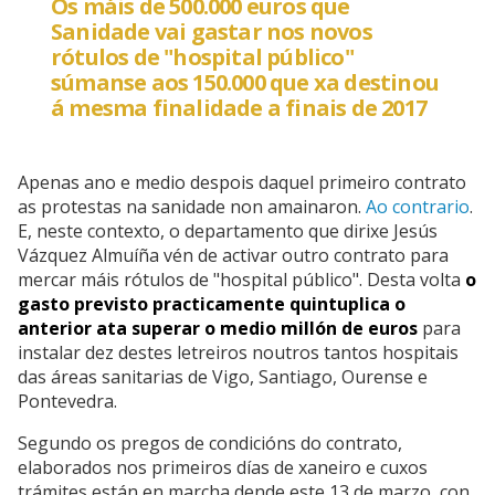
Os máis de 500.000 euros que
Sanidade vai gastar nos novos
rótulos de "hospital público"
súmanse aos 150.000 que xa destinou
á mesma finalidade a finais de 2017
Apenas ano e medio despois daquel primeiro contrato
as protestas na sanidade non amainaron.
Ao contrario
.
E, neste contexto, o departamento que dirixe Jesús
Vázquez Almuíña vén de activar outro contrato para
mercar máis rótulos de "hospital público". Desta volta
o
gasto previsto practicamente quintuplica o
anterior ata superar o medio millón de euros
para
instalar dez destes letreiros noutros tantos hospitais
das áreas sanitarias de Vigo, Santiago, Ourense e
Pontevedra.
Segundo os pregos de condicións do contrato,
elaborados nos primeiros días de xaneiro e cuxos
trámites están en marcha dende este 13 de marzo, con