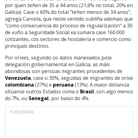
por quen teñen de 35 a 44 anos (21,6% no total, 20% en
Galicia). Case o 60% do total "teñen menos de 34 anos",
agrega Cancela, que neste sentido subliña ademais que
"como consecuencia do proceso de regularización" a 30
de xuño a Seguridade Social xa sumara case 160.000
cotizantes, cos sectores de hostalería e comercio como
principais destinos.
Por orixes, segundo os datos manexados pola
delegación gobernamental en Galicia, as máis
abondosas son persoas migrantes procedentes de
Venezuela
, case o 30%, seguidas de migrantes de orixe
colombiana
(27%) e
peruana
(13%). A maior distancia
sitúanse outros Estados coma o
Brasil
, con algo menos
do 7%, ou
Senegal
, por baixo do 4%.
PUBLICIDADE