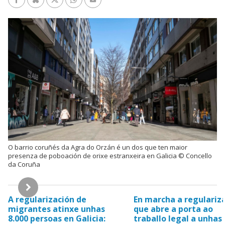
Facebook
Bluesky
Twitter/X
WhatsApp
Enviar un e-mail
O barrio coruñés da Agra do Orzán é un dos que ten maior
presenza de poboación de orixe estranxeira en Galicia © Concello
da Coruña
Hemeroteca
A regularización de
En marcha a regulariz
migrantes atinxe unhas
que abre a porta ao
8.000 persoas en Galicia:
traballo legal a unhas