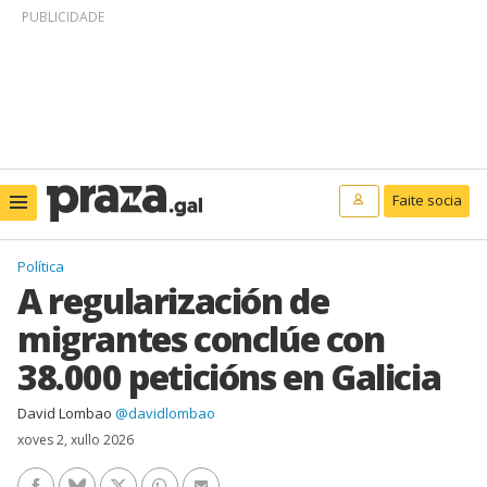
PUBLICIDADE
Faite socia
Política
A regularización de
migrantes conclúe con
38.000 peticións en Galicia
David Lombao
@davidlombao
xoves 2, xullo 2026