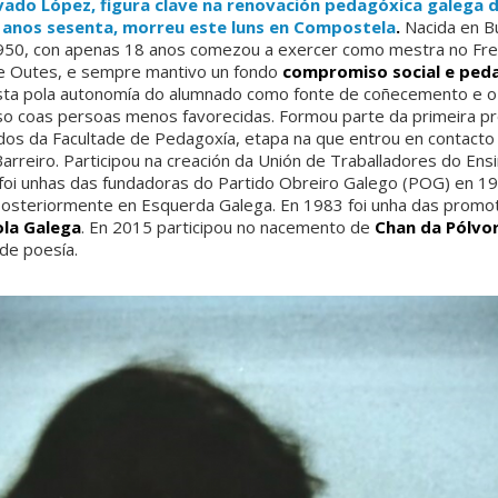
vado López, figura clave na renovación pedagóxica galega 
s anos sesenta, morreu este luns en Compostela
.
Nacida en B
950, con apenas 18 anos comezou a exercer como mestra no Fre
de Outes, e sempre mantivo un fondo
compromiso social e ped
sta pola autonomía do alumnado como fonte de coñecemento e o
o coas persoas menos favorecidas. Formou parte da primeira p
ados da Facultade de Pedagoxía, etapa na que entrou en contacto
arreiro. Participou na creación da Unión de Traballadores do Ens
foi unhas das fundadoras do Partido Obreiro Galego (POG) en 1
posteriormente en Esquerda Galega. En 1983 foi unha das promo
la Galega
. En 2015 participou no nacemento de
Chan da Pólvo
 de poesía.