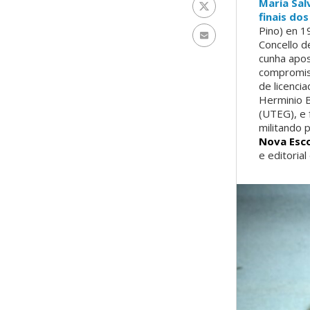
María Sal
Twitter
finais do
Pino) en 1
Enviar por e-mail
Concello 
cunha apo
compromis
de licenci
Herminio B
(UTEG), e 
militando 
Nova Esco
e editorial