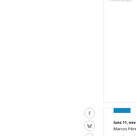
Facebook
luns 11, no
Bluesky
Marcos Pér