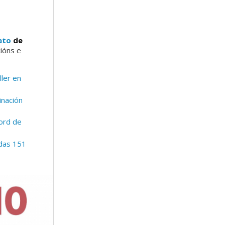
ato
de
cións e
ler en
inación
cord de
 das 151