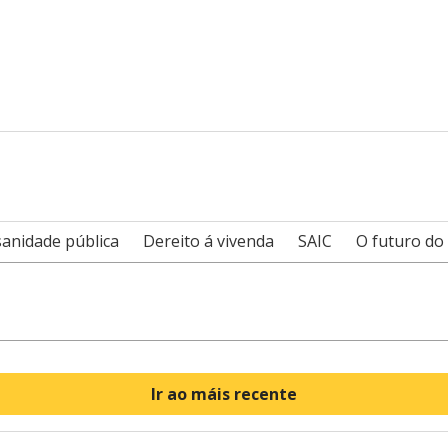
sanidade pública
Dereito á vivenda
SAIC
O futuro do
Ir ao máis recente