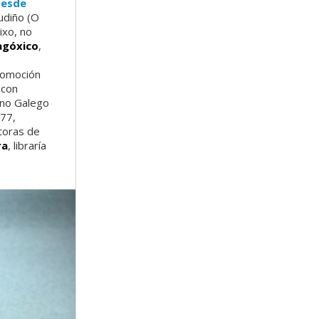
desde
udiño (O
ixo, no
agóxico
,
romoción
 con
ino Galego
977,
toras de
ra
, libraría