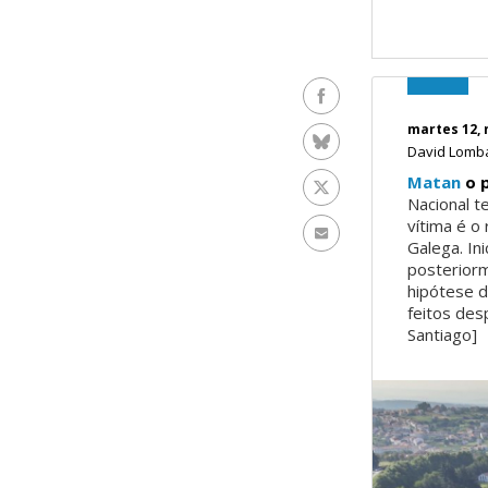
Facebook
martes 12, 
Bluesky
David Lom
Matan
o p
Twitter
Nacional t
vítima é o
Enviar por e-mail
Galega. In
posterior
hipótese d
feitos des
Santiago]