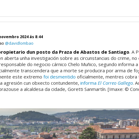
novembro 2024 ás 8:44
bao
@davidlombao
ropietario dun posto da Praza de Abastos de Santiago
. A P
en aberta unha investigación sobre as circunstancias do crime, no
 responsable do negocio cárnico Chelo Muñico, segundo informa a
icialmente transcendera que a morte se producira por arma de fo
mente este extremo
foi desmentido
oficialmente, mentres cobra 
a agresión cun obxecto contundente,
informa
El Correo Gallego
. A
prazouse a alcaldesa da cidade, Goretti Sanmartín. [Imaxe: © Con