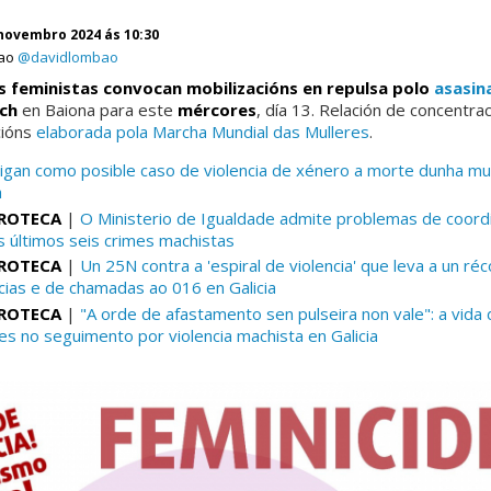
novembro 2024 ás 10:30
bao
@davidlombao
s feministas convocan mobilizacións en repulsa polo
asasin
ach
en Baiona para este
mércores
, día 13. Relación de concentra
cións
elaborada pola Marcha Mundial das Mulleres
.
igan como posible caso de violencia de xénero a morte dunha mul
a
ROTECA
|
O Ministerio de Igualdade admite problemas de coord
s últimos seis crimes machistas
ROTECA
|
Un 25N contra a 'espiral de violencia' que leva a un ré
ias e de chamadas ao 016 en Galicia
ROTECA
|
"A orde de afastamento sen pulseira non vale": a vida
es no seguimento por violencia machista en Galicia