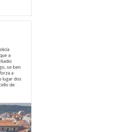
olicía
 que a
 Radio
go, se ben
forza a
o lugar dos
cello de