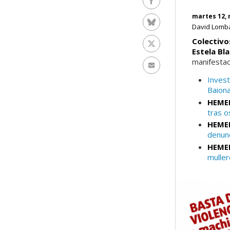
Facebook
martes 12, 
Bluesky
David Lom
Colectivo
Twitter
Estela Bl
manifesta
Enviar por e-mail
Invest
Baion
HEME
tras o
HEME
denunc
HEME
muller